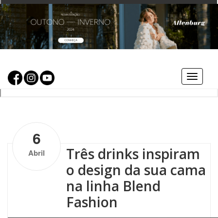
Toggle
navigat
by
Altenburg
| One Comment
6
Três drinks inspiram
Abril
o design da sua cama
na linha Blend
Fashion