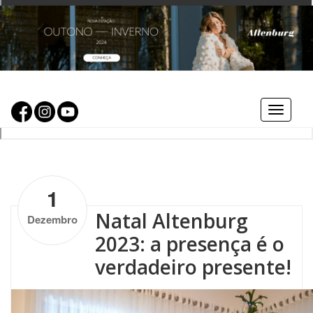
Toggle
navigat
by
Altenburg
| No Comments
1
Natal Altenburg
Dezembro
2023: a presença é o
verdadeiro presente!