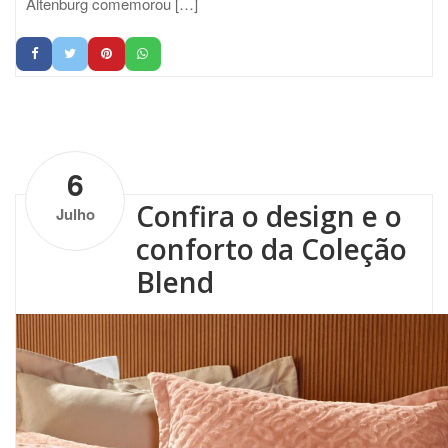
Altenburg comemorou […]
by
Altenburg
| No Comments
6
Confira o design e o
Julho
conforto da Coleção
Blend