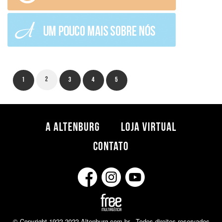
2
1
3
4
5
A ALTENBURG
LOJA VIRTUAL
CONTATO
© Copyright 1922-2022 Altenburg.com.br - Todos direitos reservados